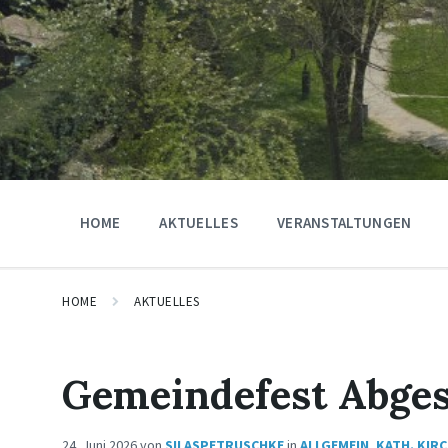
HOME
AKTUELLES
VERANSTALTUNGEN
HOME
AKTUELLES
Gemeindefest Abgesa
24. Juni 2026
von
SILASPETRUSCHKE
in
ALLGEMEIN
,
KATH. KIR