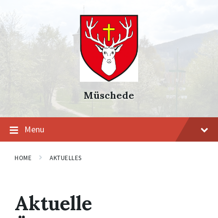
Skip
Skip
Skip
to
to
to
content
main
footer
navigation
Müschede
Menu
HOME
AKTUELLES
Aktuelle