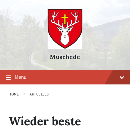
Skip
Skip
Skip
to
to
to
content
main
footer
navigation
Müschede
Menu
HOME
AKTUELLES
Wieder beste