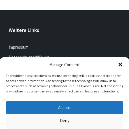
Weitere Links
Impressum
Datenschutzerklärung
Manage Consent
To provide the best experiences, we use technologies like cookies to store and/or
Jetzt mitfunken!
access device information. Consenting to these technologies will allow us to
process data such as browsing behavior or unique IDs on this site. Not consenting
or withdrawing consent, may adversely affect certain features and functions.
Bleibt auch unterwegs immer auf dem Laufenden mit
DorfFunk!
Accept
Jetzt laden für iOS & Android
Deny