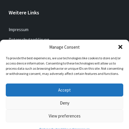
Weitere Links
Impressum
Datenschutzerklärung
Manage Consent
To provide the best experiences, we use technologies like cookies to store and/or
Jetzt mitfunken!
access device information. Consenting to these technologies will allow us to
process data such as browsing behavior or unique IDs on this site. Not consenting
or withdrawing consent, may adversely affect certain features and functions.
Bleibt auch unterwegs immer auf dem Laufenden mit
DorfFunk!
Accept
Jetzt laden für iOS & Android
Deny
View preferences
© 2026 Müschede