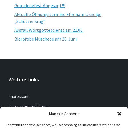
Gemeindefest Abgesagt!!!
Aktuelle Öffnungstermine Ehrenamtskneipe
„Schützenkrug“
Ausfall Wortgottesdienst am 21.06.
Bierprobe Müschede am 20. Juni
Weitere Links
Impressum
Datenschutzerklärung
Manage Consent
To provide the best experiences, we use technologies like cookies to store and/or
Jetzt mitfunken!