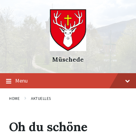
Skip
Skip
Skip
to
to
to
content
main
footer
navigation
Müschede
Menu
HOME
AKTUELLES
Oh du schöne