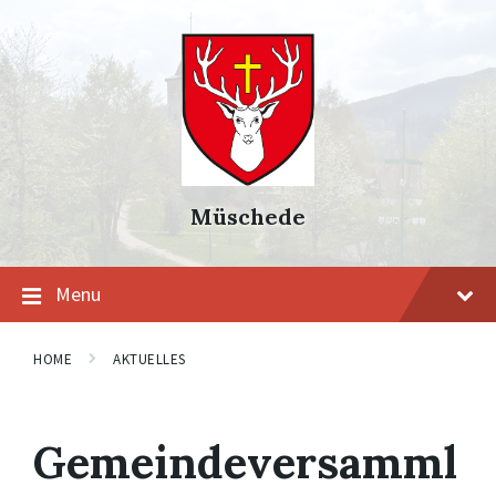
Skip
Skip
Skip
to
to
to
content
main
footer
navigation
Müschede
Menu
HOME
AKTUELLES
Gemeindeversamml