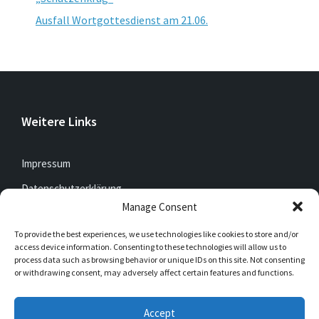
Ausfall Wortgottesdienst am 21.06.
Weitere Links
Impressum
Datenschutzerklärung
Manage Consent
To provide the best experiences, we use technologies like cookies to store and/or
Jetzt mitfunken!
access device information. Consenting to these technologies will allow us to
process data such as browsing behavior or unique IDs on this site. Not consenting
or withdrawing consent, may adversely affect certain features and functions.
Bleibt auch unterwegs immer auf dem Laufenden mit
DorfFunk!
Accept