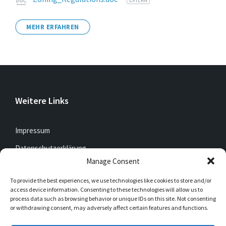
Attachments
MEHR ERFAHREN
Weitere Links
Impressum
Datenschutzerklärung
Manage Consent
To provide the best experiences, we use technologies like cookies to store and/or
Jetzt mitfunken!
access device information. Consenting to these technologies will allow us to
process data such as browsing behavior or unique IDs on this site. Not consenting
or withdrawing consent, may adversely affect certain features and functions.
Bleibt auch unterwegs immer auf dem Laufenden mit
DorfFunk!