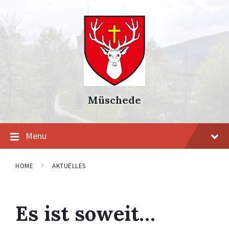
Skip
Skip
Skip
to
to
to
content
main
footer
navigation
Müschede
Menu
HOME
AKTUELLES
Es ist soweit…