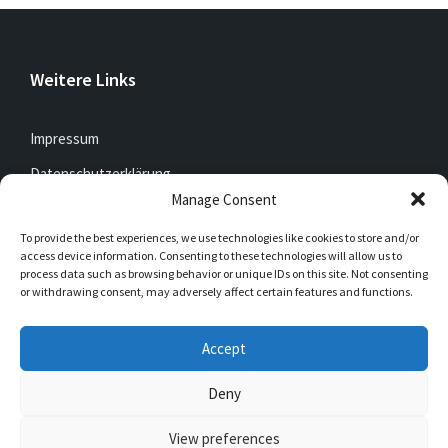
Weitere Links
Impressum
Datenschutzerklärung
Manage Consent
To provide the best experiences, we use technologies like cookies to store and/or
Jetzt mitfunken!
access device information. Consenting to these technologies will allow us to
process data such as browsing behavior or unique IDs on this site. Not consenting
or withdrawing consent, may adversely affect certain features and functions.
Bleibt auch unterwegs immer auf dem Laufenden mit
DorfFunk!
Accept
Jetzt laden für iOS & Android
Deny
View preferences
© 2026 Müschede