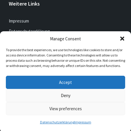
Weitere Links
Impressum
Datenschutzerklärung
Manage Consent
To provide the best experiences, we use technologies like cookies to store and/or
Jetzt mitfunken!
access device information. Consenting to these technologies will allow us to
process data such as browsing behavior or unique IDs on this site. Not consenting
or withdrawing consent, may adversely affect certain features and functions.
Bleibt auch unterwegs immer auf dem Laufenden mit
DorfFunk!
Accept
Jetzt laden für iOS & Android
Deny
View preferences
© 2026 Müschede
Datenschutzerklärung
Impressum