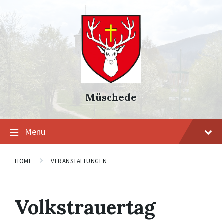
Skip
Skip
Skip
to
to
to
content
main
footer
navigation
Müschede
Menu
HOME
VERANSTALTUNGEN
Volkstrauertag