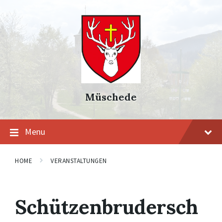
Skip
Skip
Skip
to
to
to
content
main
footer
navigation
Müschede
Menu
HOME
VERANSTALTUNGEN
Schützenbrudersch