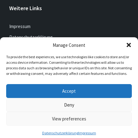
Weitere Links
Impressum
Datenschutzerklärung
Manage Consent
To provide the best experiences, we use technologies like cookies to store and/or
Jetzt mitfunken!
access device information. Consenting to these technologies will allow us to
process data such as browsing behavior or unique IDs on this site. Not consenting
or withdrawing consent, may adversely affect certain features and functions.
Bleibt auch unterwegs immer auf dem Laufenden mit
DorfFunk!
Accept
Jetzt laden für iOS & Android
Deny
View preferences
© 2026 Müschede
Datenschutzerklärung
Impressum