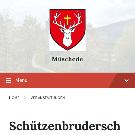
Skip
Skip
Skip
to
to
to
content
main
footer
navigation
Müschede
Menu
HOME
VERANSTALTUNGEN
Schützenbrudersch