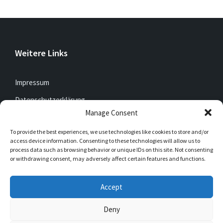
Weitere Links
Impressum
Datenschutzerklärung
Manage Consent
To provide the best experiences, we use technologies like cookies to store and/or
Jetzt mitfunken!
access device information. Consenting to these technologies will allow us to
process data such as browsing behavior or unique IDs on this site. Not consenting
or withdrawing consent, may adversely affect certain features and functions.
Bleibt auch unterwegs immer auf dem Laufenden mit
DorfFunk!
Accept
Jetzt laden für iOS & Android
Deny