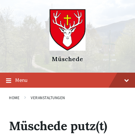
Skip
Skip
Skip
to
to
to
content
main
footer
navigation
Müschede
Menu
HOME
VERANSTALTUNGEN
Müschede putz(t)