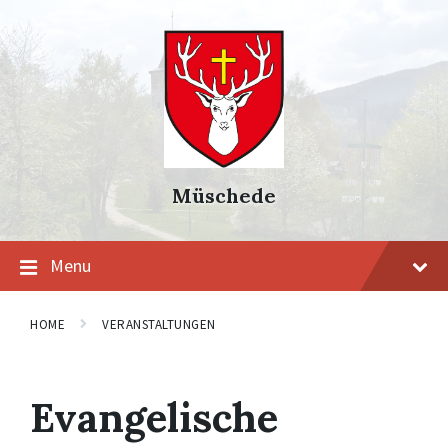
Skip
Skip
Skip
to
to
to
content
main
footer
navigation
Müschede
Menu
HOME
VERANSTALTUNGEN
Evangelische