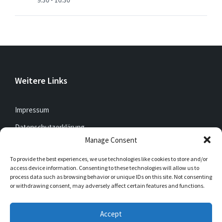
Weitere Links
Impressum
Datenschutzerklärung
Manage Consent
To provide the best experiences, we use technologies like cookies to store and/or
Jetzt mitfunken!
access device information. Consenting to these technologies will allow us to
process data such as browsing behavior or unique IDs on this site. Not consenting
or withdrawing consent, may adversely affect certain features and functions.
Bleibt auch unterwegs immer auf dem Laufenden mit
DorfFunk!
Accept