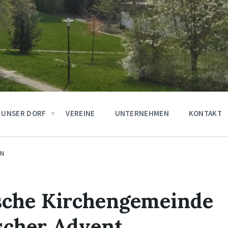
UNSER DORF
VEREINE
UNTERNEHMEN
KONTAKT
EN
sche Kirchengemeinde
scher Advent