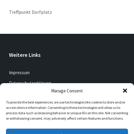
Treffpunkt Dorfplatz
Weitere Links
Impressum
Datenschutzerklärung
Manage Consent
To provide the best experiences, we use technologies like cookies to store and/or
Jetzt mitfunken!
access device information. Consenting to these technologies will allow us to
process data such as browsing behavior or unique IDs on this site. Not consenting
or withdrawing consent, may adversely affect certain features and functions.
Bleibt auch unterwegs immer auf dem Laufenden mit
DorfFunk!