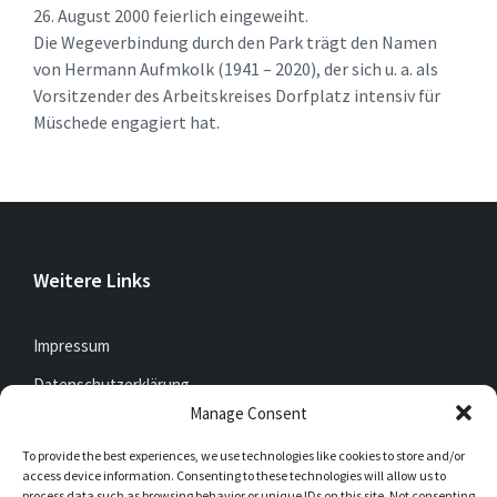
26. August 2000 feierlich eingeweiht.
Die Wegeverbindung durch den Park trägt den Namen
von Hermann Aufmkolk (1941 – 2020), der sich u. a. als
Vorsitzender des Arbeitskreises Dorfplatz intensiv für
Müschede engagiert hat.
Weitere Links
Impressum
Datenschutzerklärung
Manage Consent
To provide the best experiences, we use technologies like cookies to store and/or
Jetzt mitfunken!
access device information. Consenting to these technologies will allow us to
process data such as browsing behavior or unique IDs on this site. Not consenting